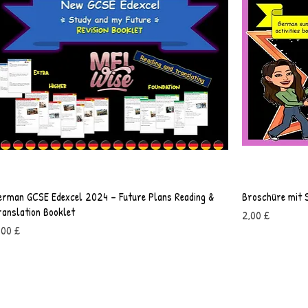
erman GCSE Edexcel 2024 – Future Plans Reading &
Broschüre mit 
ranslation Booklet
Preis
2,00 £
reis
,00 £