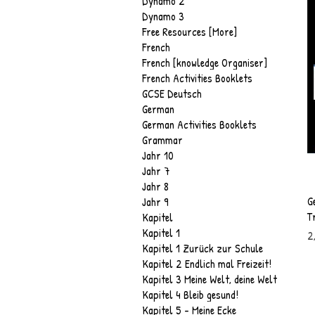
Dynamo 2
Dynamo 3
Free Resources [More]
French
French [knowledge Organiser]
French Activities Booklets
GCSE Deutsch
German
German Activities Booklets
Grammar
Jahr 10
Jahr 7
Jahr 8
G
Jahr 9
T
Kapitel
Kapitel 1
P
2
Kapitel 1 Zurück zur Schule
Kapitel 2 Endlich mal Freizeit!
Kapitel 3 Meine Welt, deine Welt
Kapitel 4 Bleib gesund!
Kapitel 5 - Meine Ecke