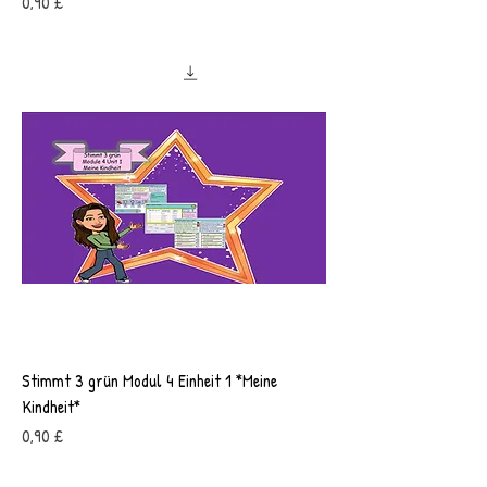
Preis
0,90 £
Stimmt 3 grün Modul 4 Einheit 1 *Meine
Kindheit*
Preis
0,90 £