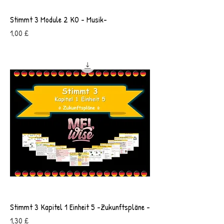
Stimmt 3 Module 2 KO - Musik-
Preis
1,00 £
Stimmt 3 Kapitel 1 Einheit 5 -Zukunftspläne -
Preis
1,30 £