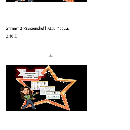
Stimmt 3 Revisionsheft ALLE Module
Preis
2,10 £