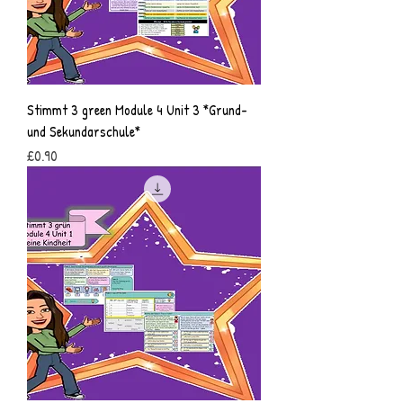
Stimmt 3 green Module 4 Unit 3 *Grund-
und Sekundarschule*
Price
£0.90