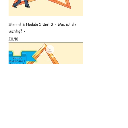
Stimmt 3 Module 5 Unit 2 - Was ist dir
wichtig? -
Price
£0.90
Stimmt 3 Modul 5 Unit 1 - Darf man das?