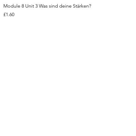
Module 8 Unit 3 Was sind deine Stärken?
Kapitel 7 Einheit 5 -
Price
Price
£1.60
£1.60