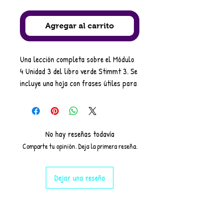
Agregar al carrito
Una lección completa sobre el Módulo
4 Unidad 3 del libro verde Stimmt 3. Se
incluye una hoja con frases útiles para
que los estudiantes puedan
consultarla. Actividades como lectura,
escucha y trabajo en parejas
(practicar la escucha y el habla).
No hay reseñas todavía
Necesita suscripciones a Stimmt 3
Comparte tu opinión. Deja la primera reseña.
para la tarea de escucha.
Se incluyen respuestas que hacen que
Dejar una reseña
esta lección sea ideal para profesores
no especializados y de cobertura.