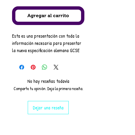
Agregar al carrito
Esta es una presentación con toda la
información necesaria para presentar
la nueva especificación alemana GCSE
en una diapositiva por artículo. Incluye
información como calificaciones, temas,
horarios, etc. Diferenciada para nivel
básico y superior.
No hay reseñas todavía
Explicaciones más detalladas y
Comparte tu opinión. Deja la primera reseña.
desgloses disponibles para cada
artículo individualmente.
Dejar una reseña