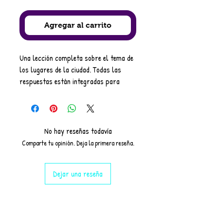
Agregar al carrito
Una lección completa sobre el tema de
los lugares de la ciudad. Todas las
respuestas están integradas para
facilitar su uso, por lo que son ideales
para no especialistas o para cubrir
lecciones.
Se incluyen una variedad de tareas con
No hay reseñas todavía
lista de vocabulario.
Comparte tu opinión. Deja la primera reseña.
Tenga en cuenta que las imágenes
muestran solo algunas de las tareas
Dejar una reseña
como ejemplo.