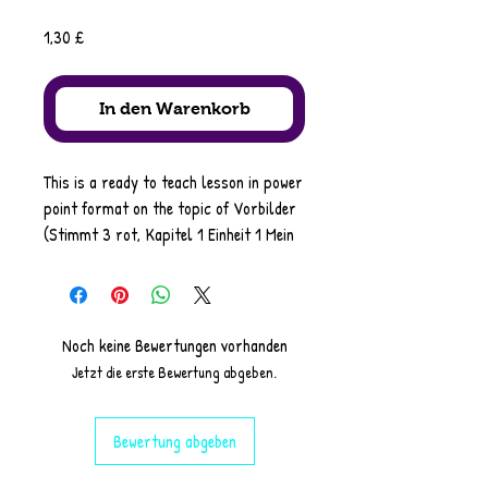
Preis
1,30 £
In den Warenkorb
This is a ready to teach lesson in power
point format on the topic of Vorbilder
(Stimmt 3 rot, Kapitel 1 Einheit 1 Mein
Vorbild)
It includes a variety of tasks including
Starter
wordsearch to familiarise with
Noch keine Bewertungen vorhanden
needed vocabulary
Jetzt die erste Bewertung abgeben.
Listening task
Sentence builder
Bewertung abgeben
speaking task
Grammar (present tense regular