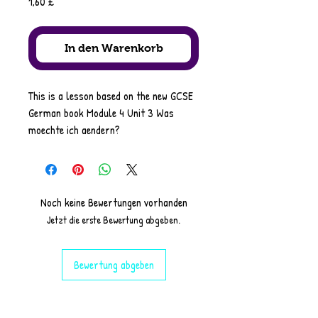
Preis
1,60 £
In den Warenkorb
This is a lesson based on the new GCSE
German book Module 4 Unit 3 Was
moechte ich aendern?
It includes
starter
reading comprehension
listening/dictation
Noch keine Bewertungen vorhanden
grammar on: perfect tense with
Jetzt die erste Bewertung abgeben.
practice tasks
SSC on Umlauts
Bewertung abgeben
translation task
(Foundation/Higher)
Pair work (dictation)
speed writing